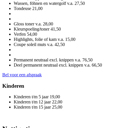
Wassen, föhnen en watergolf
v.a. 27,50
Tondeuse
21,00
Gloss toner
v.a. 28,00
Kleurspoeling/toner
41,50
Verfen
54,00
Highlights, folie of kam
v.a. 15,00
Coupe soleil muts
v.a. 42,50
Permanent neutraal excl. knippen
v.a. 76,50
Deel permanent neutraal excl. knippen
v.a. 66,50
Bel voor een afspraak
Kinderen
Kinderen t/m 5 jaar
19,00
Kinderen t/m 12 jaar
22,00
Kinderen t/m 15 jaar
25,00